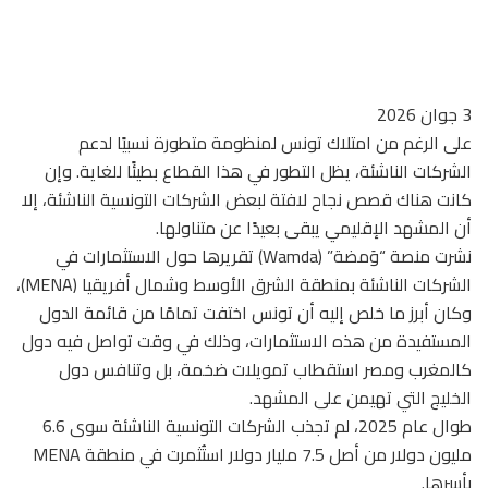
3 جوان 2026
على الرغم من امتلاك تونس لمنظومة متطورة نسبيًا لدعم
الشركات الناشئة، يظل التطور في هذا القطاع بطيئًا للغاية. وإن
كانت هناك قصص نجاح لافتة لبعض الشركات التونسية الناشئة، إلا
أن المشهد الإقليمي يبقى بعيدًا عن متناولها.
نشرت منصة “وَمضة” (Wamda) تقريرها حول الاستثمارات في
الشركات الناشئة بمنطقة الشرق الأوسط وشمال أفريقيا (MENA)،
وكان أبرز ما خلص إليه أن تونس اختفت تمامًا من قائمة الدول
المستفيدة من هذه الاستثمارات، وذلك في وقت تواصل فيه دول
كالمغرب ومصر استقطاب تمويلات ضخمة، بل وتنافس دول
الخليج التي تهيمن على المشهد.
طوال عام 2025، لم تجذب الشركات التونسية الناشئة سوى 6.6
مليون دولار من أصل 7.5 مليار دولار استُثمرت في منطقة MENA
بأسرها.