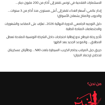
الاستثمارات الفلاحية في تونس تقفز إلى أكثر من 200 مليون دينار…
إنذار عالمي: أسعار الغذاء تقفز إلى أعلى مستوى منذ أكثر من 3 سنوات…
والحروب والمناخ يشعلان الأسواق!
دليل التوجيه الجامعي للدورة النهائية 2026.. تعرّف على المقاعد والشغورات
والاختصاصات المتاحة للطلبة
تأخير رحلة قرطاج نحو إيطاليا: احتجاجات داخل الشركة التونسية للملاحة تعطل
الانطلاق… والموعد الجديد بعد الظهر!
حريق جبل المرقب يحاصر الكريب: السيطرة بلغت 80%… وطائرتان عسكريتان
تتدخلان لإخماد النيران!
من نحن؟