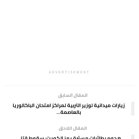
ADVERTISEMENT
المقال السابق
زيارات ميدانية لوزير التربية لمراكز امتحان الباكالوريا
بالعاصمة…
المقال اللاحق
هجوم بطائرات مسيّرة يهز الكويت: سقوط قتلى