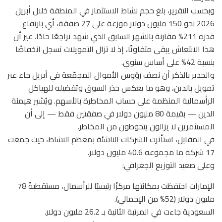
وبحسب التقرير، بلغ حجم نشاط الاستثمار في المنطقة خلال أبريل
2026 نحو 150 مليون دولار موزعة على 27 صفقة، أي بارتفاع
قدره 211% مقارنة بالشهر السابق الذي شهد تراجعًا حادًا. غير أن
هذا الانتعاش يبقى متفاوتًا، إذ لا تزال التمويلات تسجل انخفاضًا
بنسبة 42% على أساس سنوي.
والجدير بالذكر أن نصف رؤوس الأموال المجمّعة في أبريل جاء عبر
تمويل بالدين، وهو ما يعكس حذر السوق وتفضيله للهياكل
الرأسمالية المنظمة على حساب المخاطرة بالأسهم. ويُشير هيمنة
الدين — بقيمة 80 مليون دولار في صفقتين فقط — إلى أن
المستثمرين لا يزالون يتحوطون من المخاطر.
في المقابل، استأثرت الشركات الناشئة بمعظم النشاط، حيث جمعت
17 شركة ما مجموعه 40.6 مليون دولار.
وعلى صعيد التوزيع الجغرافي:
الإمارات احتفظت بمكانتها مركزًا رئيسيًا للرأسمال، مستقطبةً 78
مليون دولار (52% من الإجمالي).
السعودية جاءت في المرتبة الثانية بـ 26.2 مليون دولار.