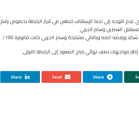
ابسي عدم التوجه إلى لجنة الإستئناف للطعن في قرار الرابطة بخصوص رفض
ستقبل الڨصرين وسام الجربي
لا ورفضه اصله وبالتالي مشاركة وسام الجربي كانت قانونية 100٪
إطار مواجهات نصف نهائي باراج الصعود إلى الرابطة الاولى
Share
Send
Share
S