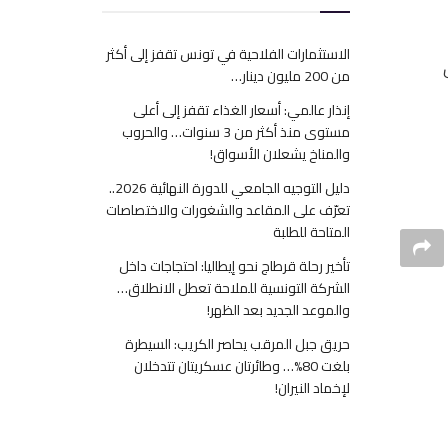
الاستثمارات الفلاحية في تونس تقفز إلى أكثر
من 200 مليون دينار…
إنذار عالمي: أسعار الغذاء تقفز إلى أعلى
مستوى منذ أكثر من 3 سنوات… والحروب
والمناخ يشعلان الأسواق!
دليل التوجيه الجامعي للدورة النهائية 2026..
تعرّف على المقاعد والشغورات والاختصاصات
المتاحة للطلبة
تأخير رحلة قرطاج نحو إيطاليا: احتجاجات داخل
الشركة التونسية للملاحة تعطل الانطلاق…
والموعد الجديد بعد الظهر!
حريق جبل المرقب يحاصر الكريب: السيطرة
بلغت 80%… وطائرتان عسكريتان تتدخلان
لإخماد النيران!