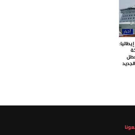
أخبار
إيطاليا:
ة
عطل
لجديد
عونا