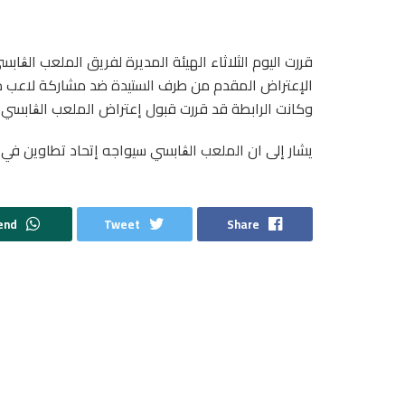
قررت اليوم الثلاثاء الهيئة المديرة لفريق الملعب الڨ
الإعتراض المقدم من طرف الستيدة ضد مشاركة لاعب م
وكانت الرابطة قد قررت قبول إعتراض الملعب الڨابسي شك
يشار إلى ان الملعب الڨابسي سيواجه إتحاد تطاوين في 
end
Tweet
Share