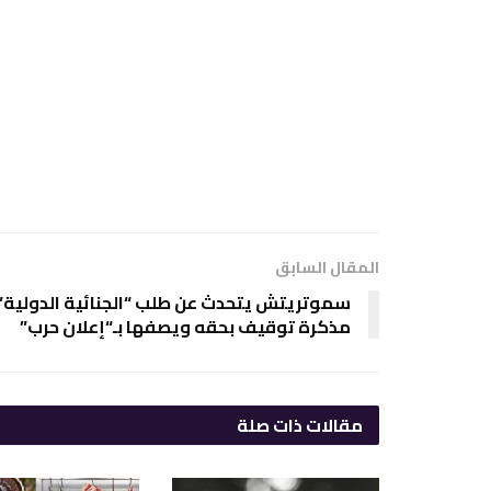
المقال السابق
سموتريتش يتحدث عن طلب “الجنائية الدولية” 
مذكرة توقيف بحقه ويصفها بـ“إعلان حرب”
مقالات
ذات صلة