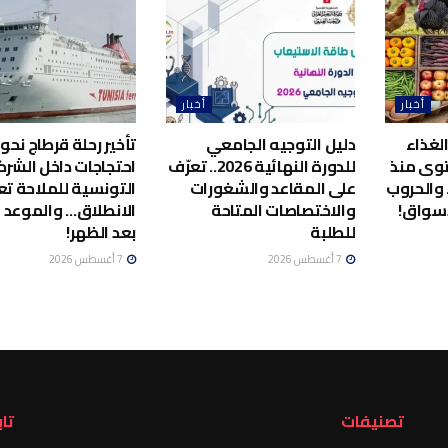
أخبار
أخبار
الغذاء
دليل التوجيه الجامعي
تأخير رحلة قرطاج نحو 
توى منذ
للدورة النهائية 2026.. تعرّف
احتجاجات داخل الشرك
ات… والحروب
على المقاعد والشغورات
التونسية للملاحة ت
أسواق!
والاختصاصات المتاحة
الانطلاق… والموعد ا
للطلبة
بعد الظهر!
7 أغسطس 2026
7 أغسطس 2026
تصنيفات
تاب