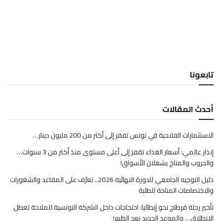
تابعونا
أحدث المقالات
الاستثمارات الفلاحية في تونس تقفز إلى أكثر من 200 مليون دينار…
إنذار عالمي: أسعار الغذاء تقفز إلى أعلى مستوى منذ أكثر من 3 سنوات…
والحروب والمناخ يشعلان الأسواق!
دليل التوجيه الجامعي للدورة النهائية 2026.. تعرّف على المقاعد والشغورات
والاختصاصات المتاحة للطلبة
تأخير رحلة قرطاج نحو إيطاليا: احتجاجات داخل الشركة التونسية للملاحة تعطل
الانطلاق… والموعد الجديد بعد الظهر!