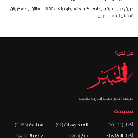
حريق جبل المرقب يحاصر الكريب: السيطرة بلغت 80%… وطائرتان عسكريتان
تتدخلان لإخماد النيران!
من نحن؟
جريدة الخبير: مجلة إخبارية جامعة
تصنيفات
أخبار
(20٬121)
الفيديوهات
(97)
سياسة
(3٬059)
أخبار الاقتصاد
بلاغ
(203)
عالمية
(5٬402)