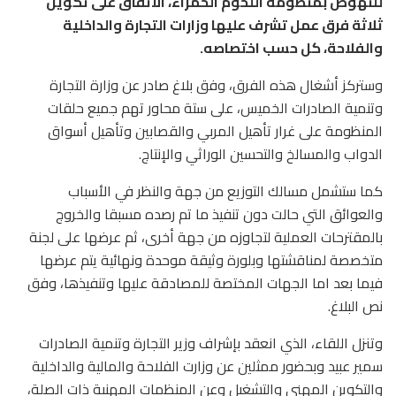
للنهوض بمنظومة اللحوم الحمراء، الاتفاق على تكوين
ثلاثة فرق عمل تشرف عليها وزارات التجارة والداخلية
والفلاحة، كل حسب اختصاصه.
وستركز أشغال هذه الفرق، وفق بلاغ صادر عن وزارة التجارة
وتنمية الصادرات الخميس، على ستة محاور تهم جميع حلقات
المنظومة على غرار تأهيل المربي والقصابين وتأهيل أسواق
الدواب والمسالخ والتحسين الوراثي والإنتاج.
كما ستشمل مسالك التوزيع من جهة والنظر في الأسباب
والعوائق التي حالت دون تنفيذ ما تم رصده مسبقا والخروج
بالمقترحات العملية لتجاوزه من جهة أخرى، ثم عرضها على لجنة
متخصصة لمناقشتها وبلورة وثيقة موحدة ونهائية يتم عرضها
فيما بعد اما الجهات المختصة للمصادقة عليها وتنفيذها، وفق
نص البلاغ.
وتنزل اللقاء، الذي انعقد بإشراف وزير التجارة وتنمية الصادرات
سمير عبيد وبحضور ممثلين عن وزارت الفلاحة والمالية والداخلية
والتكوين المهني والتشغيل وعن المنظمات المهنية ذات الصلة،