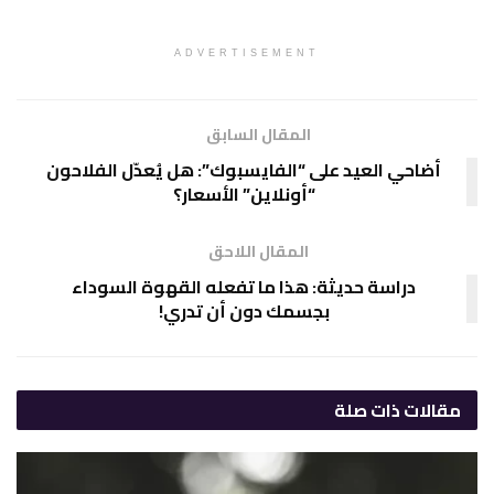
ADVERTISEMENT
المقال السابق
أضاحي العيد على “الفايسبوك”: هل يُعدّل الفلاحون
“أونلاين” الأسعار؟
المقال اللاحق
دراسة حديثة: هذا ما تفعله القهوة السوداء
بجسمك دون أن تدري!
مقالات
ذات صلة