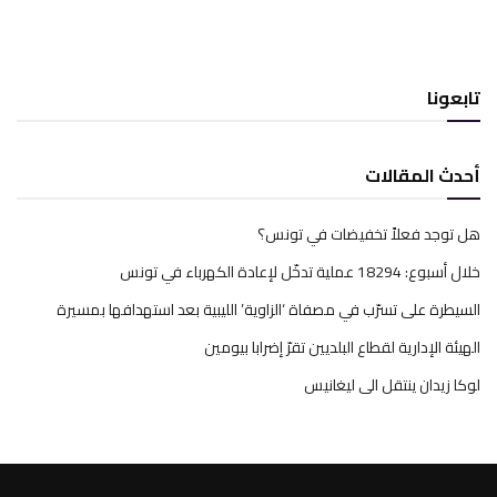
تابعونا
أحدث المقالات
هل توجد فعلاً تخفيضات في تونس؟
خلال أسبوع: 18294 عملية تدخّل لإعادة الكهرباء في تونس
السيطرة على تسرّب في مصفاة ‘الزاوية’ الليبية بعد استهدافها بمسيرة
الهيئة الإدارية لقطاع البلديين تقرّ إضرابا بيومين
لوكا زيدان ينتقل الى ليغانيس