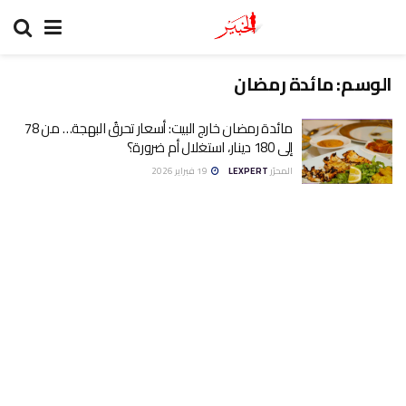
الوسم:
مائدة رمضان
مائدة رمضان خارج البيت: أسعار تحرقُ البهجة… من 78
إلى 180 دينار، استغلال أم ضرورة؟
المحرّر
LEXPERT
19 فبراير 2026