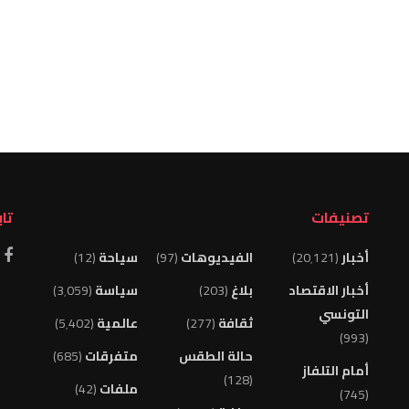
تصنيفات
تاب
أخبار
(20٬121)
الفيديوهات
(97)
سياحة
(12)
أخبار الاقتصاد
بلاغ
(203)
سياسة
(3٬059)
التونسي
ثقافة
(277)
عالمية
(5٬402)
(993)
حالة الطقس
متفرقات
(685)
أمام التلفاز
(128)
ملفات
(42)
(745)