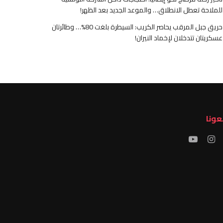
للملاحة تعطل الانطلاق… والموعد الجديد بعد الظهر!
حريق جبل المرقب يحاصر الكريب: السيطرة بلغت 80%… وطائرتان
عسكريتان تتدخلان لإخماد النيران!
عونا