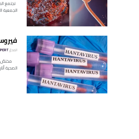
تجتمع الدو
الجمعية ال
فيروس 
المحرّر
XPERT
مختصّ يطم
الصحية أثا