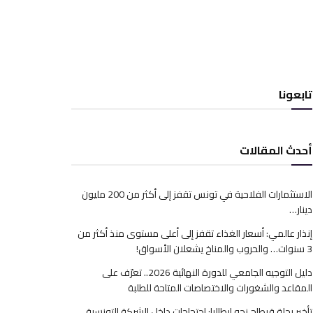
تابعونا
أحدث المقالات
الاستثمارات الفلاحية في تونس تقفز إلى أكثر من 200 مليون
دينار…
إنذار عالمي: أسعار الغذاء تقفز إلى أعلى مستوى منذ أكثر من
3 سنوات… والحروب والمناخ يشعلان الأسواق!
دليل التوجيه الجامعي للدورة النهائية 2026.. تعرّف على
المقاعد والشغورات والاختصاصات المتاحة للطلبة
تأخير رحلة قرطاج نحو إيطاليا: احتجاجات داخل الشركة التونسية