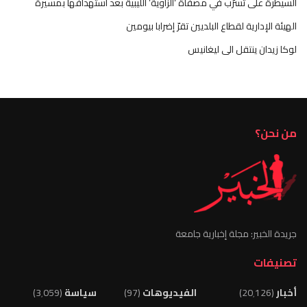
السيطرة على تسرّب في مصفاة ‘الزاوية’ الليبية بعد استهدافها بمسيرة
الهيئة الإدارية لقطاع البلديين تقرّ إضرابا بيومين
لوكا زيدان ينتقل الى ليغانيس
من نحن؟
جريدة الخبير: مجلة إخبارية جامعة
تصنيفات
أخبار
(20٬126)
الفيديوهات
(97)
سياسة
(3٬059)