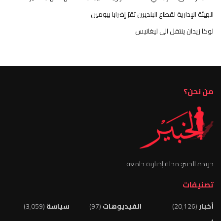
الهيئة الإدارية لقطاع البلديين تقرّ إضرابا بيومين
لوكا زيدان ينتقل الى ليغانيس
من نحن؟
جريدة الخبير: مجلة إخبارية جامعة
تصنيفات
أخبار
(20٬126)
الفيديوهات
(97)
سياسة
(3٬059)