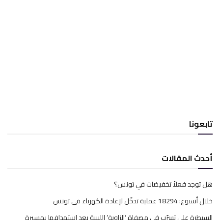
تابعونا
أحدث المقالات
هل توجد فعلاً تخفيضات في تونس؟
خلال أسبوع: 18294 عملية تدخّل لإعادة الكهرباء في تونس
السيطرة على تسرّب في مصفاة ‘الزاوية’ الليبية بعد استهدافها بمسيرة