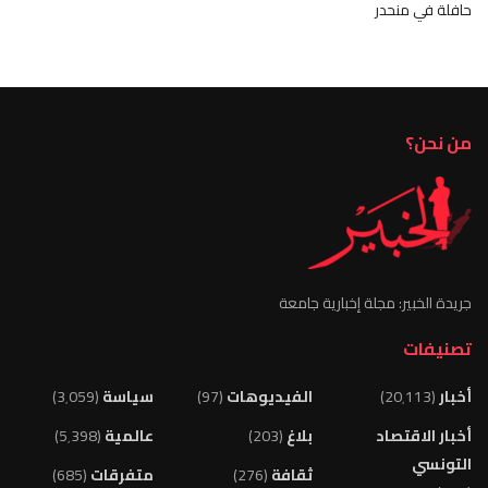
حافلة في منحدر
من نحن؟
جريدة الخبير: مجلة إخبارية جامعة
تصنيفات
أخبار
(20٬113)
الفيديوهات
(97)
سياسة
(3٬059)
أخبار الاقتصاد
بلاغ
(203)
عالمية
(5٬398)
التونسي
ثقافة
(276)
متفرقات
(685)