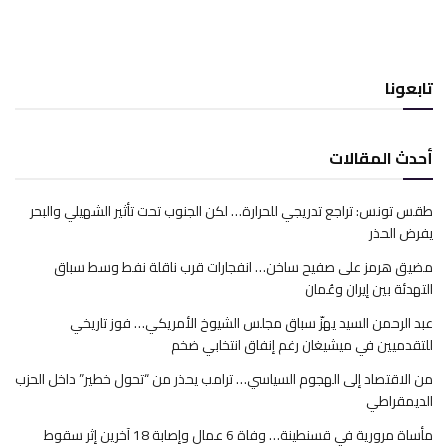
تابعونا
أحدث المقالات
طقس تونس: تراجع تدريجي للحرارة… لكن الجنوب تحت تأثير الشهيلي والبحر
يفرض الحذر
مضيق هرمز على صفيح ساخن… انفجارات قرب ناقلة نفط وسط سباق
التهدئة بين إيران وعُمان
عبد الرحمن السيد يهزّ سباق مجلس الشيوخ الأمريكي… فوز تاريخي
للتقدميين في ميشيغان رغم إنفاق انتخابي ضخم
من الاقتصاد إلى الهجوم السياسي… ترامب يحذر من “تحول خطير” داخل الحزب
الديمقراطي
مأساة مرورية في قسنطينة… وفاة 6 عمال وإصابة 18 آخرين إثر سقوط