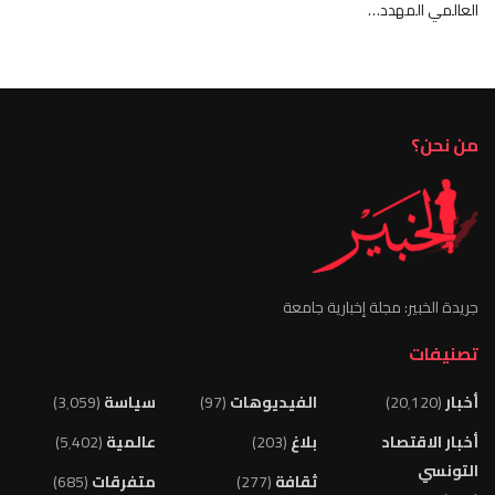
العالمي المهدد…
من نحن؟
جريدة الخبير: مجلة إخبارية جامعة
تصنيفات
أخبار
(20٬120)
الفيديوهات
(97)
سياسة
(3٬059)
أخبار الاقتصاد
بلاغ
(203)
عالمية
(5٬402)
التونسي
ثقافة
(277)
متفرقات
(685)