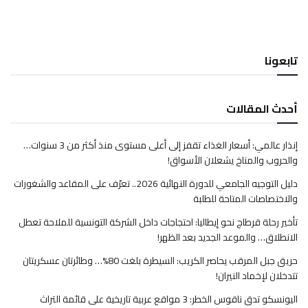
تابعونا
أحدث المقالات
إنذار عالمي: أسعار الغذاء تقفز إلى أعلى مستوى منذ أكثر من 3 سنوات…
والحروب والمناخ يشعلان الأسواق!
دليل التوجيه الجامعي للدورة النهائية 2026.. تعرّف على المقاعد والشغورات
والاختصاصات المتاحة للطلبة
تأخير رحلة قرطاج نحو إيطاليا: احتجاجات داخل الشركة التونسية للملاحة تعطل
الانطلاق… والموعد الجديد بعد الظهر!
حريق جبل المرقب يحاصر الكريب: السيطرة بلغت 80%… وطائرتان عسكريتان
تتدخلان لإخماد النيران!
اليونسكو تدق ناقوس الخطر: 3 مواقع عربية تاريخية على قائمة التراث