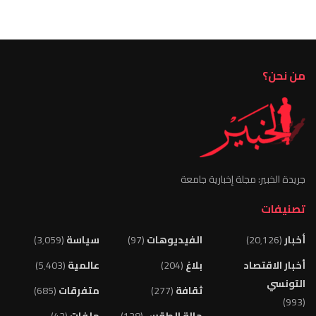
من نحن؟
جريدة الخبير: مجلة إخبارية جامعة
تصنيفات
أخبار
(20٬126)
الفيديوهات
(97)
سياسة
(3٬059)
أخبار الاقتصاد
بلاغ
(204)
عالمية
(5٬403)
التونسي
ثقافة
(277)
متفرقات
(685)
(993)