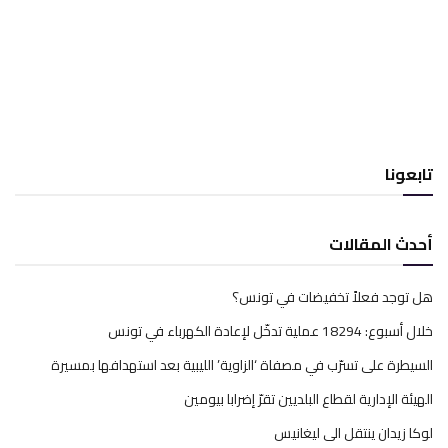
تابعونا
أحدث المقالات
هل توجد فعلاً تخفيضات في تونس؟
خلال أسبوع: 18294 عملية تدخّل لإعادة الكهرباء في تونس
السيطرة على تسرّب في مصفاة ‘الزاوية’ الليبية بعد استهدافها بمسيرة
الهيئة الإدارية لقطاع البلديين تقرّ إضرابا بيومين
لوكا زيدان ينتقل الى ليغانيس