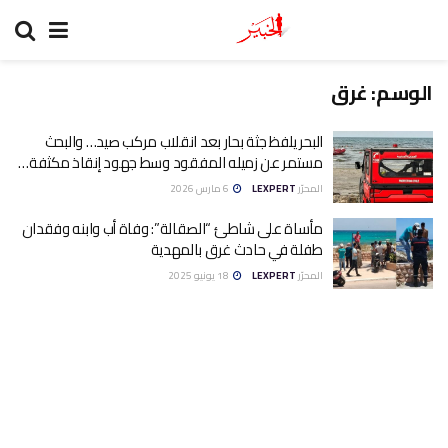
الوسم:
غرق
البحر يلفظ جثة بحار بعد انقلاب مركب صيد… والبحث
مستمر عن زميله المفقود وسط جهود إنقاذ مكثفة…
المحرّر
LEXPERT
6 مارس 2026
مأساة على شاطئ “الصقالة”: وفاة أب وابنه وفقدان
طفلة في حادث غرق بالمهدية
المحرّر
LEXPERT
18 يونيو 2025