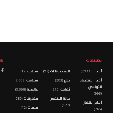
تصنيفات
تاب
أخبار
(20٬113)
الفيديوهات
(97)
سياحة
(12)
أخبار الاقتصاد
بلاغ
(203)
سياسة
(3٬059)
التونسي
ثقافة
(276)
عالمية
(5٬398)
(993)
حالة الطقس
متفرقات
(685)
أمام التلفاز
(127)
ملفات
(42)
(745)