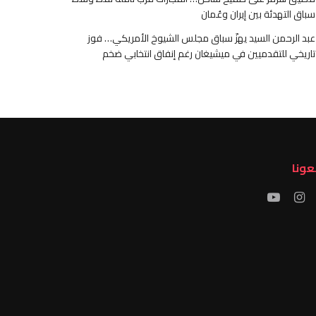
سباق التهدئة بين إيران وعُمان
عبد الرحمن السيد يهزّ سباق مجلس الشيوخ الأمريكي… فوز
تاريخي للتقدميين في ميشيغان رغم إنفاق انتخابي ضخم
عونا