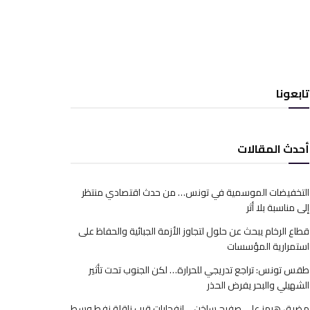
تابعونا
أحدث المقالات
التخفيضات الموسمية في تونس… من حدث اقتصادي منتظر
إلى مناسبة بلا أثر
قطاع الرخام يبحث عن حلول لتجاوز الأزمة الجبائية والحفاظ على
استمرارية المؤسسات
طقس تونس: تراجع تدريجي للحرارة… لكن الجنوب تحت تأثير
الشهيلي والبحر يفرض الحذر
مضيق هرمز على صفيح ساخن… انفجارات قرب ناقلة نفط وسط