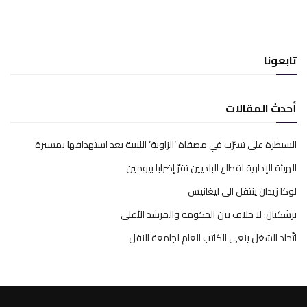
تابعونا
أحدث المقالات
السيطرة على تسرّب في مصفاة ‘الزاوية’ الليبية بعد استهدافها بمسيرة
الهيئة الإدارية لقطاع البلديين تقرّ إضرابا بيومين
لوكا زيدان ينتقل الى ليغانيس
بزشكيان: لا خلاف بين الحكومة والمرشد الأعلى
اتّحاد الشغل ينعى الكاتب العام لجامعة النقل