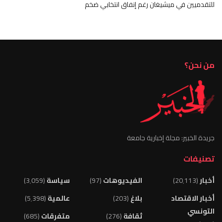
للتقدميين في ميشيغان رغم إنفاق انتخابي ضخم
من نحن؟
جريدة الخبير: مجلة إخبارية جامعة
تصنيفات
أخبار
(20٬113)
الفيديوهات
(97)
سياسة
(3٬059)
أخبار الاقتصاد
بلاغ
(203)
عالمية
(5٬398)
التونسي
ثقافة
(276)
متفرقات
(685)