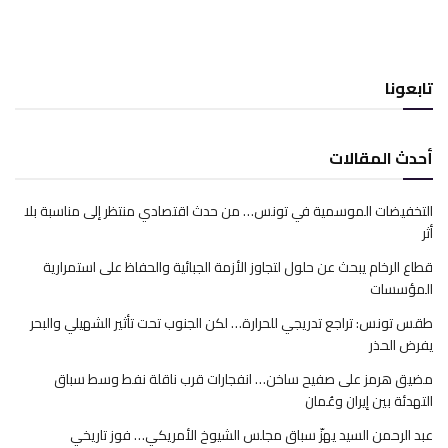
تابعونا
أحدث المقالات
التخفيضات الموسمية في تونس… من حدث اقتصادي منتظر إلى مناسبة بلا
أثر
قطاع الرخام يبحث عن حلول لتجاوز الأزمة الجبائية والحفاظ على استمرارية
المؤسسات
طقس تونس: تراجع تدريجي للحرارة… لكن الجنوب تحت تأثير الشهيلي والبحر
يفرض الحذر
مضيق هرمز على صفيح ساخن… انفجارات قرب ناقلة نفط وسط سباق
التهدئة بين إيران وعُمان
عبد الرحمن السيد يهزّ سباق مجلس الشيوخ الأمريكي… فوز تاريخي