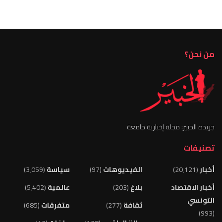
من نحن؟
جريدة الخبير: مجلة إخبارية جامعة
تصنيفات
أخبار
(20٬121)
الفيديوهات
(97)
سياسة
(3٬059)
أخبار الاقتصاد
بلاغ
(203)
عالمية
(5٬402)
التونسي
ثقافة
(277)
متفرقات
(685)
(993)