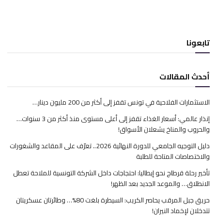
تابعونا
أحدث المقالات
الاستثمارات الفلاحية في تونس تقفز إلى أكثر من 200 مليون دينار…
إنذار عالمي: أسعار الغذاء تقفز إلى أعلى مستوى منذ أكثر من 3 سنوات…
والحروب والمناخ يشعلان الأسواق!
دليل التوجيه الجامعي للدورة النهائية 2026.. تعرّف على المقاعد والشغورات
والاختصاصات المتاحة للطلبة
تأخير رحلة قرطاج نحو إيطاليا: احتجاجات داخل الشركة التونسية للملاحة تعطل
الانطلاق… والموعد الجديد بعد الظهر!
حريق جبل المرقب يحاصر الكريب: السيطرة بلغت 80%… وطائرتان عسكريتان
تتدخلان لإخماد النيران!