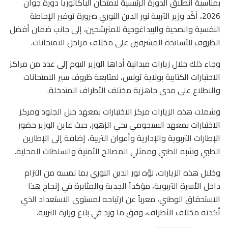
بمناسبة انطلاق الدورة الرئيسية لامتحان الباكالوريا دورة جوان
2026، أكّد وزير التربية
نور الدين النوري
ضرورة توفير الإحاطة
النفسية والصحية والبيداغوجية للمترشحين، إلى جانب ضمان أفضل
الظروف للأساتذة المشرفين على مختلف مراحل الامتحانات.
وجاء ذلك خلال زيارات ميدانية أداها الوزير اليوم إلى عدد من مراكز
الاختبارات الكتابية بولاية
تونس
، لمتابعة ظروف سير الامتحانات
والاطلاع على مدى جاهزية مختلف الأطراف المتدخلة.
وشملت هذه الزيارات مركز الاختبارات بمعهد
جبل الجلود
ومركز
الاختبارات بمعهد
السيجومي
بحي الزهور، حيث عاين الوزير حضور
الإطارات التربوية والإدارية وأعوان التربية، إضافة إلى الإطارين
الطبي وشبه الطبي وممثلي المصالح الأمنية والسلطات المحلية.
وخلال هذه الزيارات، نوّه نور الدين النوري بما لمسه من التزام
داخل الأسرة التربوية، مؤكداً الجدية والمثابرة في إنجاح هذا
الاستحقاق الوطني، معرباً عن ارتياحه لمستوى الاستعداد الذي
أكدته مختلف الأطراف، وفق ما ورد في بلاغ وزارة التربية.