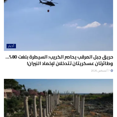
أخبار
حريق جبل المرقب يحاصر الكريب: السيطرة بلغت 80%…
وطائرتان عسكريتان تتدخلان لإخماد النيران!
7 أغسطس 2026