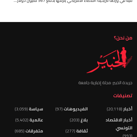
ميتا في ورطة تاريخية: القضاء الأمريكي يُلزمها بدفع 567 مليون دولار…
من نحن؟
جريدة الخبير: مجلة إخبارية جامعة
تصنيفات
أخبار
(20٬118)
الفيديوهات
(97)
سياسة
(3٬059)
أخبار الاقتصاد
بلاغ
(203)
عالمية
(5٬402)
التونسي
ثقافة
(277)
متفرقات
(685)
(993)