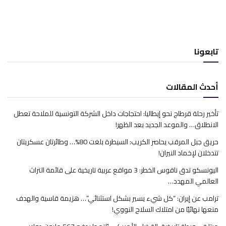
تابعونا
أحدث المقالات
تأخير رحلة قرطاج نحو إيطاليا: احتجاجات داخل الشركة التونسية للملاحة تعطل
الانطلاق… والموعد الجديد بعد الظهر!
حريق جبل المرقب يحاصر الكريب: السيطرة بلغت 80%… وطائرتان عسكريتان
تتدخلان لإخماد النيران!
اليونسكو تدق ناقوس الخطر: 3 مواقع عربية تاريخية على قائمة التراث
العالمي المهدد…
ترامب عن إيران: “كل شيء يسير بشكل استثنائي”… هزيمة قاسية والهدف
منعها نهائيًا من امتلاك السلاح النووي!