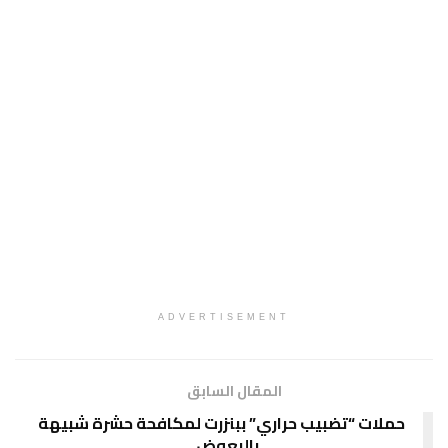
ADVERTISEMENT
المقال السابق
حملات “تضبيب حراري” ببنزرت لمكافحة حشرة شبيهة
بالبعوض…