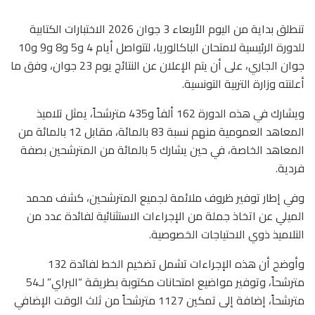
تنطلق بداية من اليوم الأربعاء 3 جوان 2026 الاختبارات الكتابية
للدورة الرئيسية لامتحان الباكالوريا، لتتواصل أيام 4 و5 و8 و9 و10
جوان الجاري، على أن يتم الإعلان عن النتائج يوم 23 جوان، وفق ما
أعلنته
وزارة التربية التونسية
.
ويشارك في هذه الدورة 162 ألفاً و435 مترشحاً، يمثل تلاميذ
المعاهد العمومية منهم نسبة 83 بالمائة، مقابل 12 بالمائة من
المعاهد الخاصة، في حين يشارك 5 بالمائة من المترشحين بصفة
فردية.
وفي إطار توفير ظروف ملائمة لجميع المترشحين، كشف
محمد
الميلي
عن اتخاذ جملة من الإجراءات الاستثنائية لفائدة عدد من
التلاميذ ذوي الاحتياجات الخصوصية.
وأوضح أن هذه الإجراءات تشمل تضخيم الخط لفائدة 132
مترشحاً، وتوفير مواضيع امتحانات مكتوبة بطريقة “البراي” لـ54
مترشحاً، إضافة إلى تمكين 1127 مترشحاً من ثلث الوقت الإضافي