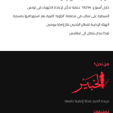
خلال أسبوع: 18294 عملية تدخّل لإعادة الكهرباء في تونس
السيطرة على تسرّب في مصفاة ‘الزاوية’ الليبية بعد استهدافها بمسيرة
الهيئة الإدارية لقطاع البلديين تقرّ إضرابا بيومين
لوكا زيدان ينتقل الى ليغانيس
من نحن؟
جريدة الخبير: مجلة إخبارية جامعة
تصنيفات