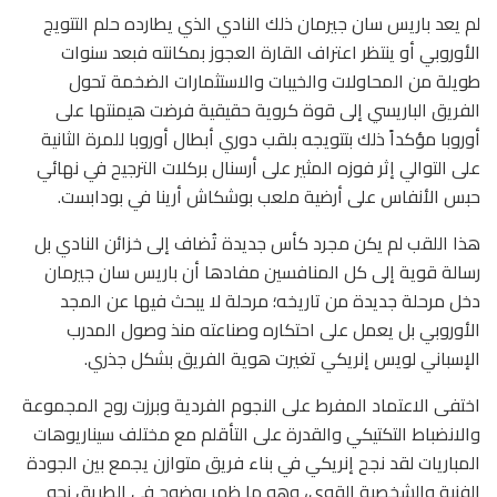
لم يعد باريس سان جيرمان ذلك النادي الذي يطارده حلم التتويج
الأوروبي أو ينتظر اعتراف القارة العجوز بمكانته فبعد سنوات
طويلة من المحاولات والخيبات والاستثمارات الضخمة تحول
الفريق الباريسي إلى قوة كروية حقيقية فرضت هيمنتها على
أوروبا مؤكداً ذلك بتتويجه بلقب دوري أبطال أوروبا للمرة الثانية
على التوالي إثر فوزه المثير على أرسنال بركلات الترجيح في نهائي
حبس الأنفاس على أرضية ملعب بوشكاش أرينا في بودابست.
هذا اللقب لم يكن مجرد كأس جديدة تُضاف إلى خزائن النادي بل
رسالة قوية إلى كل المنافسين مفادها أن باريس سان جيرمان
دخل مرحلة جديدة من تاريخه؛ مرحلة لا يبحث فيها عن المجد
الأوروبي بل يعمل على احتكاره وصناعته منذ وصول المدرب
الإسباني لويس إنريكي تغيرت هوية الفريق بشكل جذري.
اختفى الاعتماد المفرط على النجوم الفردية وبرزت روح المجموعة
والانضباط التكتيكي والقدرة على التأقلم مع مختلف سيناريوهات
المباريات لقد نجح إنريكي في بناء فريق متوازن يجمع بين الجودة
الفنية والشخصية القوي، وهو ما ظهر بوضوح في الطريق نحو