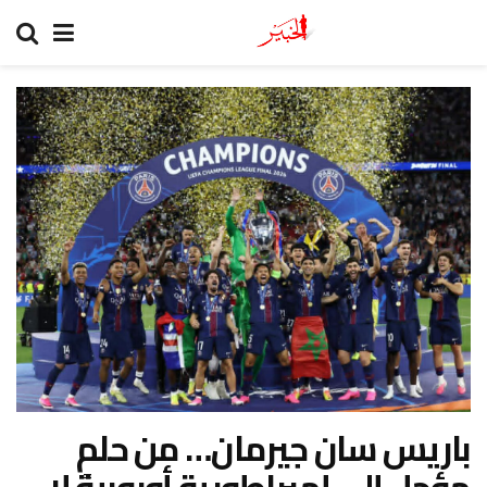
باريس سان جيرمان… من حلمٍ
مؤجل إلى إمبراطورية أوروبية لا