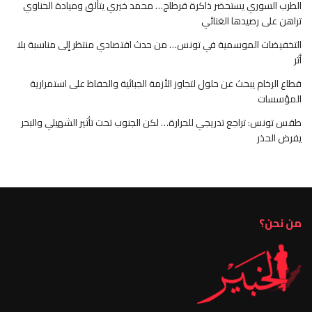
الطرب السوري يستحضر ذاكرة قرطاج… محمد خيري يتألق وميادة الحناوي
تراهن على رصيدها الغنائي
التخفيضات الموسمية في تونس… من حدث اقتصادي منتظر إلى مناسبة بلا
أثر
قطاع الرخام يبحث عن حلول لتجاوز الأزمة الجبائية والحفاظ على استمرارية
المؤسسات
طقس تونس: تراجع تدريجي للحرارة… لكن الجنوب تحت تأثير الشهيلي والبحر
يفرض الحذر
من نحن؟