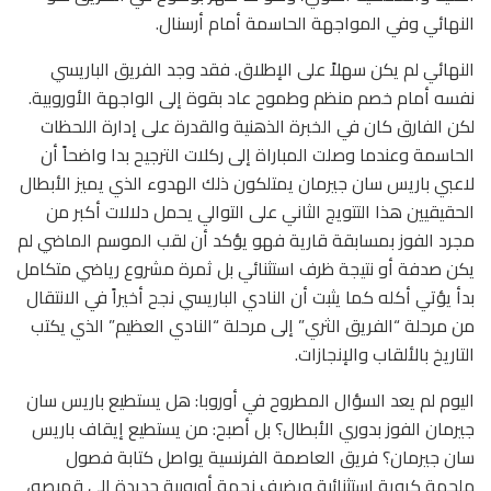
النهائي وفي المواجهة الحاسمة أمام أرسنال.
النهائي لم يكن سهلاً على الإطلاق. فقد وجد الفريق الباريسي
نفسه أمام خصم منظم وطموح عاد بقوة إلى الواجهة الأوروبية.
لكن الفارق كان في الخبرة الذهنية والقدرة على إدارة اللحظات
الحاسمة وعندما وصلت المباراة إلى ركلات الترجيح بدا واضحاً أن
لاعبي باريس سان جيرمان يمتلكون ذلك الهدوء الذي يميز الأبطال
الحقيقيين هذا التتويج الثاني على التوالي يحمل دلالات أكبر من
مجرد الفوز بمسابقة قارية فهو يؤكد أن لقب الموسم الماضي لم
يكن صدفة أو نتيجة ظرف استثنائي بل ثمرة مشروع رياضي متكامل
بدأ يؤتي أكله كما يثبت أن النادي الباريسي نجح أخيراً في الانتقال
من مرحلة “الفريق الثري” إلى مرحلة “النادي العظيم” الذي يكتب
التاريخ بالألقاب والإنجازات.
اليوم لم يعد السؤال المطروح في أوروبا: هل يستطيع باريس سان
جيرمان الفوز بدوري الأبطال؟ بل أصبح: من يستطيع إيقاف باريس
سان جيرمان؟ فريق العاصمة الفرنسية يواصل كتابة فصول
ملحمة كروية استثنائية ويضيف نجمة أوروبية جديدة إلى قميصه،