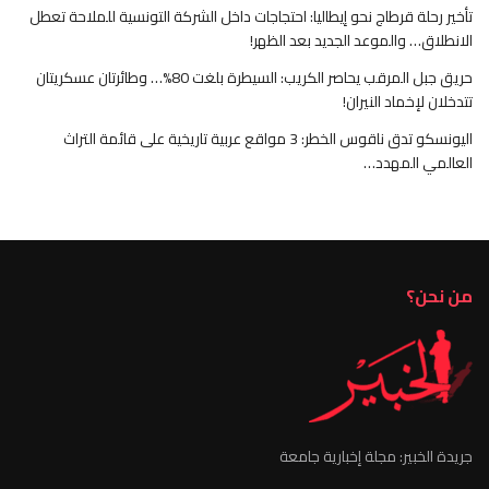
تأخير رحلة قرطاج نحو إيطاليا: احتجاجات داخل الشركة التونسية للملاحة تعطل
الانطلاق… والموعد الجديد بعد الظهر!
حريق جبل المرقب يحاصر الكريب: السيطرة بلغت 80%… وطائرتان عسكريتان
تتدخلان لإخماد النيران!
اليونسكو تدق ناقوس الخطر: 3 مواقع عربية تاريخية على قائمة التراث
العالمي المهدد…
من نحن؟
جريدة الخبير: مجلة إخبارية جامعة