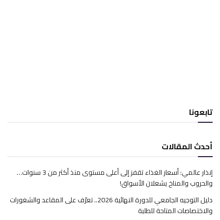
تابعونا
أحدث المقالات
إنذار عالمي: أسعار الغذاء تقفز إلى أعلى مستوى منذ أكثر من 3 سنوات…
والحروب والمناخ يشعلان الأسواق!
دليل التوجيه الجامعي للدورة النهائية 2026.. تعرّف على المقاعد والشغورات
والاختصاصات المتاحة للطلبة