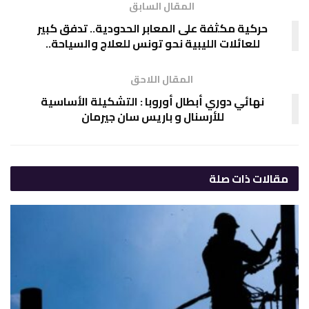
المقال السابق
حركية مكثفة على المعابر الحدودية.. تدفق كبير
للعائلات الليبية نحو تونس للعلاج والسياحة..
المقال اللاحق
نهائي دوري أبطال أوروبا : التشكيلة الأساسية
للأرسنال و باريس سان جيرمان
مقالات
ذات صلة