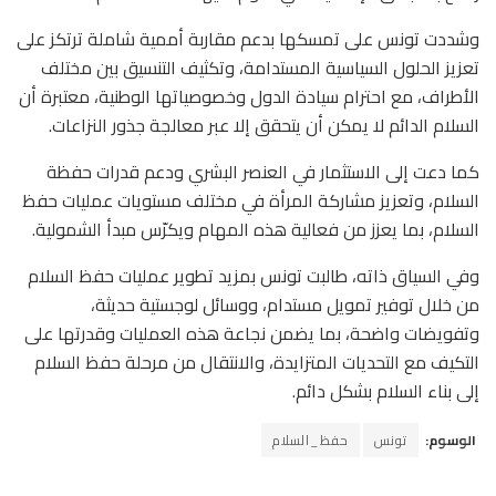
وشددت تونس على تمسكها بدعم مقاربة أممية شاملة ترتكز على
تعزيز الحلول السياسية المستدامة، وتكثيف التنسيق بين مختلف
الأطراف، مع احترام سيادة الدول وخصوصياتها الوطنية، معتبرة أن
السلام الدائم لا يمكن أن يتحقق إلا عبر معالجة جذور النزاعات.
كما دعت إلى الاستثمار في العنصر البشري ودعم قدرات حفظة
السلام، وتعزيز مشاركة المرأة في مختلف مستويات عمليات حفظ
السلام، بما يعزز من فعالية هذه المهام ويكرّس مبدأ الشمولية.
وفي السياق ذاته، طالبت تونس بمزيد تطوير عمليات حفظ السلام
من خلال توفير تمويل مستدام، ووسائل لوجستية حديثة،
وتفويضات واضحة، بما يضمن نجاعة هذه العمليات وقدرتها على
التكيف مع التحديات المتزايدة، والانتقال من مرحلة حفظ السلام
إلى بناء السلام بشكل دائم.
الوسوم:
تونس
حفظ_السلام