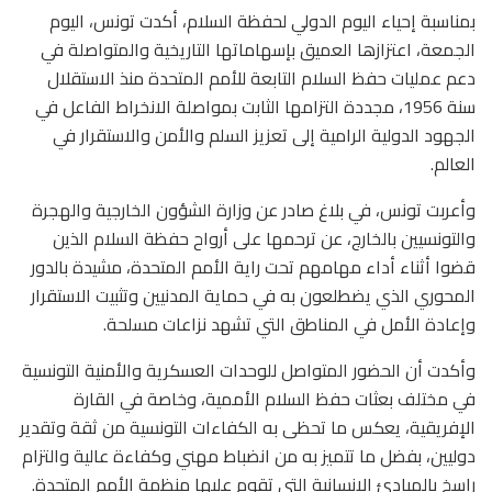
بمناسبة إحياء اليوم الدولي لحفظة السلام، أكدت تونس، اليوم
الجمعة، اعتزازها العميق بإسهاماتها التاريخية والمتواصلة في
دعم عمليات حفظ السلام التابعة للأمم المتحدة منذ الاستقلال
سنة 1956، مجددة التزامها الثابت بمواصلة الانخراط الفاعل في
الجهود الدولية الرامية إلى تعزيز السلم والأمن والاستقرار في
العالم.
وأعربت تونس، في بلاغ صادر عن وزارة الشؤون الخارجية والهجرة
والتونسيين بالخارج، عن ترحمها على أرواح حفظة السلام الذين
قضوا أثناء أداء مهامهم تحت راية الأمم المتحدة، مشيدة بالدور
المحوري الذي يضطلعون به في حماية المدنيين وتثبيت الاستقرار
وإعادة الأمل في المناطق التي تشهد نزاعات مسلحة.
وأكدت أن الحضور المتواصل للوحدات العسكرية والأمنية التونسية
في مختلف بعثات حفظ السلام الأممية، وخاصة في القارة
الإفريقية، يعكس ما تحظى به الكفاءات التونسية من ثقة وتقدير
دوليين، بفضل ما تتميز به من انضباط مهني وكفاءة عالية والتزام
راسخ بالمبادئ الإنسانية التي تقوم عليها منظمة الأمم المتحدة.