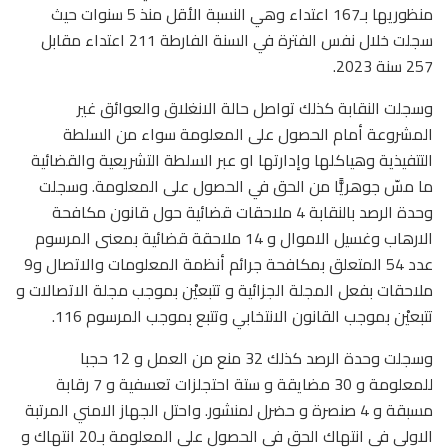
منظوريها بـ167 اعتداء وهي النسبة الأقل منذ 5 سنوات حيث
سجلت خلال نفس الفترة في السنة الفارطة 211 اعتداء مقابل
257 سنة 2023.
وسجلت النقابة كذلك تواصل حالة الانغلاق والعوائق غير
المشروعة أمام الحصول على المعلومة سواء من السلطة
التتفيذية وهياكلها وإدارتها او عبر السلطة التشريعية والقضائية
ما مسّ جوهريًّا من الحق في الحصول على المعلومة. وسجلت
وحدة الرصد بالنقابة 4 ملاحقات قضائية حول قانون مكافحة
الارهاب وغسيل الاموال و 14 ملاحقة قضائية بمعنى المرسوم
عدد 54 المتعلق بمكافحة جرائم أنظمة المعلومات والاتصال و9
ملاحقات بفعل المجلة الجزائية و تتبعيْن بموجب مجلة الاتصالات و
تتبعيْن بموجب القانون الانتخابي وتتبع بموجب المرسوم 116.
وسجلت وحدة الرصد كذلك 32 منع من العمل و 12 حجبا
للمعلومة و 30 مضايقة و ستة احتجلزات تعسفية و 7 رقابة
مسبقة و 4 صنصرة و حضرل لمنشور. واحتل الجهاز الامني المرتبة
الاولى في انتهاك الحق في الحصول على المعلومة بـ20 انتهاك و