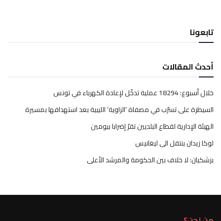
تابعونا
أحدث المقالات
خلال أسبوع: 18294 عملية تدخّل لإعادة الكهرباء في تونس
السيطرة على تسرّب في مصفاة ‘الزاوية’ الليبية بعد استهدافها بمسيرة
الهيئة الإدارية لقطاع البلديين تقرّ إضرابا بيومين
لوكا زيدان ينتقل الى ليغانيس
بزشكيان: لا خلاف بين الحكومة والمرشد الأعلى
من نحن؟