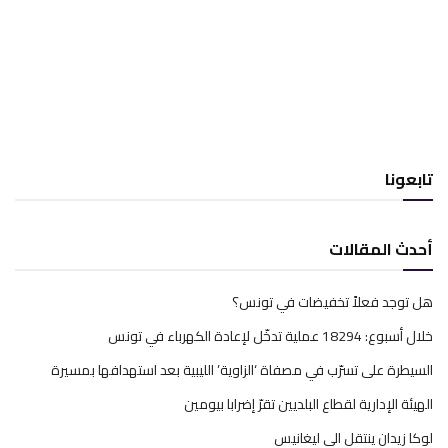
تابعونا
أحدث المقالات
هل توجد فعلاً تخفيضات في تونس؟
خلال أسبوع: 18294 عملية تدخّل لإعادة الكهرباء في تونس
السيطرة على تسرّب في مصفاة ‘الزاوية’ الليبية بعد استهدافها بمسيرة
الهيئة الإدارية لقطاع البلديين تقرّ إضرابا بيومين
لوكا زيدان ينتقل الى ليغانيس