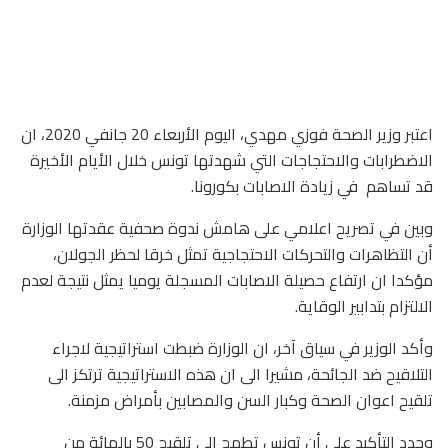
اعتبر وزير الصحة فوزي مهدي، اليوم الأربعاء 20 جانفي 2020، ان
الاضطرابات والاحتجاجات التي شهدتها تونس خلال الأيام الأخيرة
قد تساهم في زيادة الاصابات بكورونا.
وبين في تصريح اعلامي على هامش ندوة صحفية عقدتها الوزارة
أن التظاهرات والتحركات الاحتجاجية تمثل خرقا لحظر الجولان،
مؤكدا ان ارتفاع حصيلة الاصابات المسجلة يوميا يمثل نتيجة لعدم
الالتزام بتدابير الوقاية.
وأكد الوزير في سياق آخر، ان الوزارة ضبطت استراتيجية لاجراء
التلاقيح ضد الجائحة، مشيرا الى ان هذه الاستراتيجية ترتكز الى
تلقيح اعوان الصحة وكبار السن والمصابين بأمراض مزمنة.
وجدد التأكيد على أن تونس تطمح الى تلقيح 50 بالمائة من