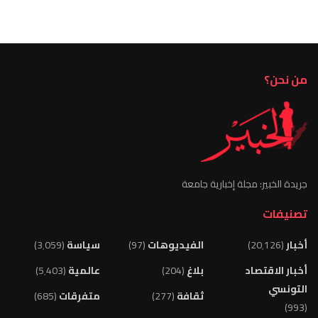
من نحن؟
جريدة الخبير: مجلة إخبارية جامعة
تصنيفات
أخبار
(20٬126)
الفيديوهات
(97)
سياسة
(3٬059)
أخبار الاقتصاد
بلاغ
(204)
عالمية
(5٬403)
التونسي
ثقافة
(277)
متفرقات
(685)
(993)