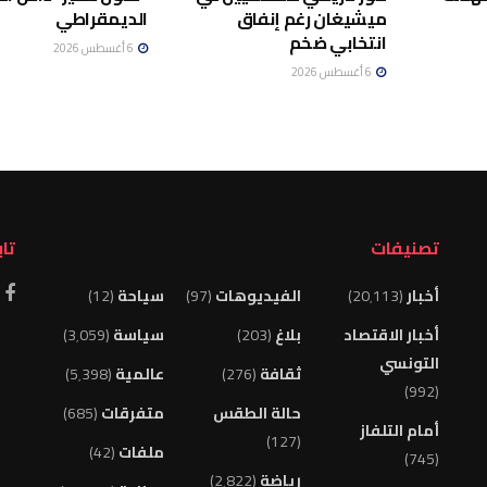
ميشيغان رغم إنفاق
الديمقراطي
انتخابي ضخم
6 أغسطس 2026
6 أغسطس 2026
تصنيفات
تاب
أخبار
(20٬113)
الفيديوهات
(97)
سياحة
(12)
أخبار الاقتصاد
بلاغ
(203)
سياسة
(3٬059)
التونسي
ثقافة
(276)
عالمية
(5٬398)
(992)
حالة الطقس
متفرقات
(685)
أمام التلفاز
(127)
ملفات
(42)
(745)
رياضة
(2٬822)