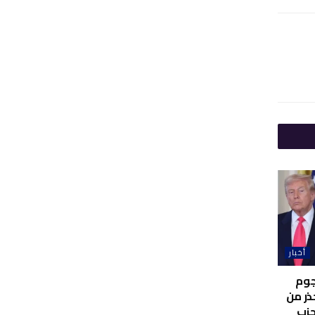
أخبار
جوم
ذر من
حزب