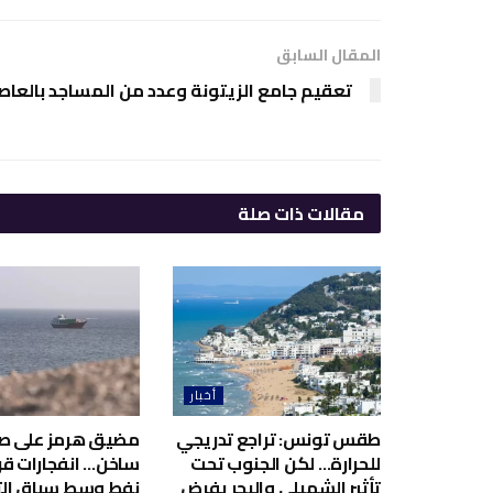
المقال السابق
تعقيم جامع الزيتونة وعدد من المساجد بالعا
مقالات
ذات صلة
أخبار
طقس تونس: تراجع تدريجي
مضيق هرمز على ص
للحرارة… لكن الجنوب تحت
ساخن… انفجارات قر
تأثير الشهيلي والبحر يفرض
نفط وسط سباق الت