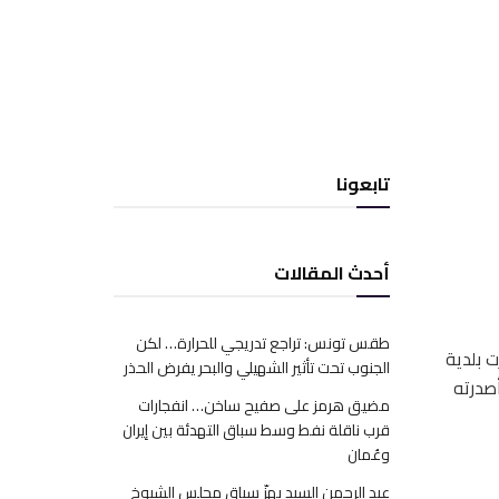
تابعونا
أحدث المقالات
طقس تونس: تراجع تدريجي للحرارة… لكن
 بلدية
الجنوب تحت تأثير الشهيلي والبحر يفرض الحذر
صدرته
مضيق هرمز على صفيح ساخن… انفجارات
قرب ناقلة نفط وسط سباق التهدئة بين إيران
وعُمان
عبد الرحمن السيد يهزّ سباق مجلس الشيوخ