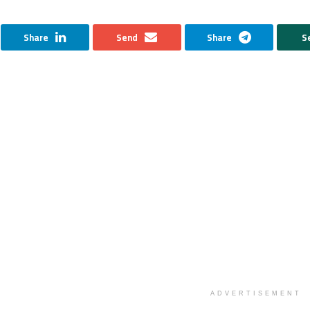
Share
Send
Share
S
ADVERTISEMENT