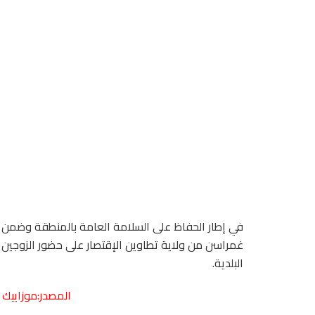
في إطار الحفاظ على السلامة العامة بالمنطقة وضمن ال
غمراسن من ولاية تطاوين الإقتصار على حضور الزوجين و
البلدية.
المصدر:موزاييك