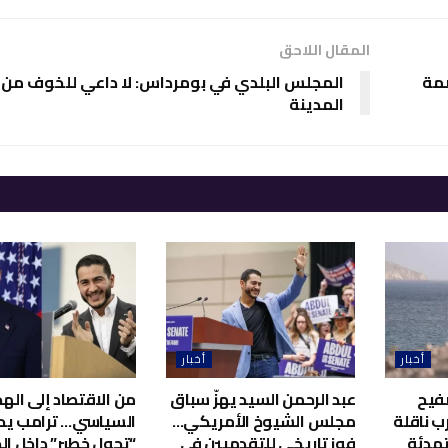
المقال اللاحق
صمة
المجلس البلدي في بومرداس: لا داعي للخوف من
المدينة
أخبار
أخبار
فيح
عبد الرحمن السيد يهزّ سباق
من الاقتصاد إلى اله
ب ناقلة
مجلس الشيوخ الأمريكي…
السياسي… ترامب يح
هدئة
فوز تاريخي للتقدميين في
“تحول خطير” داخل ال