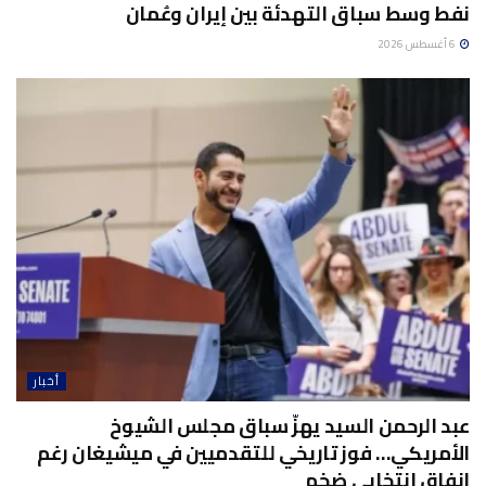
نفط وسط سباق التهدئة بين إيران وعُمان
6 أغسطس 2026
أخبار
عبد الرحمن السيد يهزّ سباق مجلس الشيوخ
الأمريكي… فوز تاريخي للتقدميين في ميشيغان رغم
إنفاق انتخابي ضخم