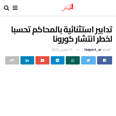
تدابير استثنائية بالمحاكم تحسبا
لخطر انتشار كورونا
المحرّر
lexpert_ar
12 مارس 2020