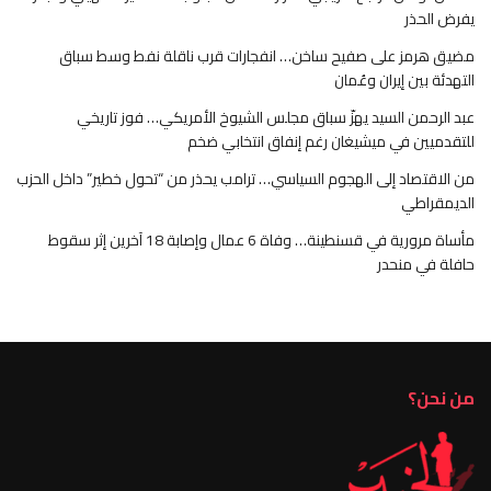
يفرض الحذر
مضيق هرمز على صفيح ساخن… انفجارات قرب ناقلة نفط وسط سباق
التهدئة بين إيران وعُمان
عبد الرحمن السيد يهزّ سباق مجلس الشيوخ الأمريكي… فوز تاريخي
للتقدميين في ميشيغان رغم إنفاق انتخابي ضخم
من الاقتصاد إلى الهجوم السياسي… ترامب يحذر من “تحول خطير” داخل الحزب
الديمقراطي
مأساة مرورية في قسنطينة… وفاة 6 عمال وإصابة 18 آخرين إثر سقوط
حافلة في منحدر
من نحن؟