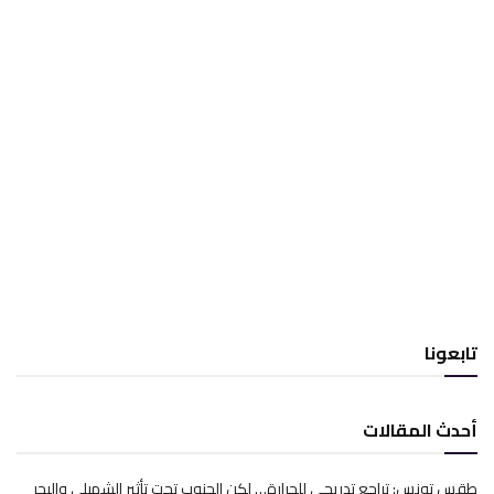
تابعونا
أحدث المقالات
طقس تونس: تراجع تدريجي للحرارة… لكن الجنوب تحت تأثير الشهيلي والبحر