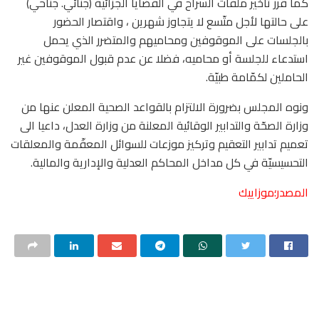
كما قرر تأخير ملفات السراح في القضايا الجزائيّة (جنائي. جناحي)
على حالتها لأجل متّسع لا يتجاوز شهرين ، واقتصار الحضور
بالجلسات على الموقوفين ومحاميهم والمتضرر الذي يحمل
استدعاء للجلسة أو محاميه، فضلا عن عدم قبول الموقوفين غير
الحاملين لكمّامة طبيّة.
ونوه المجلس بضرورة الالتزام بالقواعد الصحية المعلن عنها من
وزارة الصحّة والتدابير الوقائية المعلنة من وزارة العدل، داعيا الى
تعميم تدابير التعقيم وتركيز موزعات للسوائل المعقّمة والمعلقات
التحسيسيّة في كل مداخل المحاكم العدلية والإدارية والمالية.
المصدر؛موزاييك