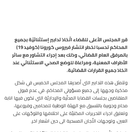
قرر المجلس الأعلى للقضاء اتّخاذ تدابير إستثنائيّة بجميع
المحاكم تحسبا لخطر انتشار فيروس كورونا (كوفيد 19)
بالمرفق العام القضائي، وذلك بعد إجراء التشاور مع سائر
الأطراف المعنية، ومراعاة للوضع الصحي الاستثنائي عند
اتخاذ جميع القرارات القضائية.
وتتمثل هذه التدابير التى أصدرها المجلس الخميس في شكل
مذكرة وجهها إلى جميع مسؤولي المحاكم، في عدم قبول
المتقاضين بجلسات القضايا المدنّية والإداريّة التي تكون فيها انابة
محام وجوبية بالتنسيق مع الهيئة الوطنية للمحامين وفروعها،
وتعليق اجراء التحريرات المكتبيّة على اختلافها والتوجّهات على
العين، وتوجهات اللّجان المسحية الى حين اشعار اخر.