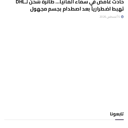
حادث غامض في سماء ألمانيا… طائرة شحن لـDHL
تهبط اضطرارياً بعد اصطدام بجسم مجهول
5 أغسطس 2026
تابعونا