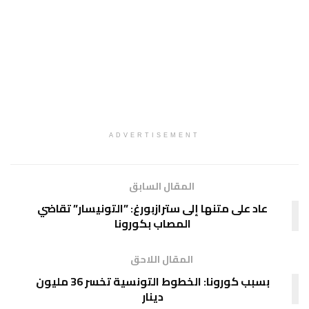
ADVERTISEMENT
المقال السابق
عاد على متنها إلى سترازبورغ: ”التونيسار” تقاضي
المصاب بكورونا
المقال اللاحق
بسبب كورونا: الخطوط التونسية تخسر 36 مليون
دينار