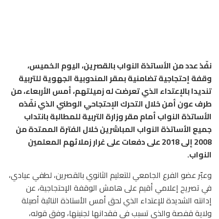
نفّذ عدد من الأساتذة النواب بالقصرين، اليوم الخميس،
وقفة إحتجاجية تضامنية بمقر المندوبية الجهوية للتربية
تنديدا بالإعتداء الذي تعرضت له زميلتهم، أمس الأربعاء، من
طرف عون أمن خلال التحرك الإحتجاحي الوطني الذي نفّذه
الأساتذة النواب أمام مقر وزارة التربية للمطالبة بانتداب
جميع الأساتذة النواب المباشرين خلال الفترة الممتدة من
2008 إلى 2018 على دفعات على غرار زملائهم المعلمين
النواب.
وعبّر عضو الفرع الجامعي للتعليم الثانوي بالقصرين، لطفي عيادي،
في تصريح إعلامي أقيم على هامش الوقفة الإحتجاجية، عن
إدانته الشديدة للإعتداء الذي لحق أمس الأستاذة النائبة أصيلة
ولاية قفصة والذي تسبب في فقدانها لجنينها، وفق قوله،