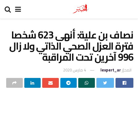
نصاف بن علية: أنهى 623 شخصا
فترة العزل الصحي الذاتي ولا زال
996 آخرين تحت المراقبة
المحرّر
lexpert_ar
4 مارس 2020