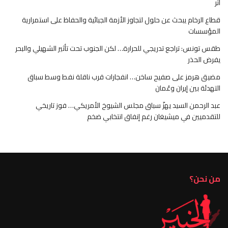
أثر
قطاع الرخام يبحث عن حلول لتجاوز الأزمة الجبائية والحفاظ على استمرارية
المؤسسات
طقس تونس: تراجع تدريجي للحرارة… لكن الجنوب تحت تأثير الشهيلي والبحر
يفرض الحذر
مضيق هرمز على صفيح ساخن… انفجارات قرب ناقلة نفط وسط سباق
التهدئة بين إيران وعُمان
عبد الرحمن السيد يهزّ سباق مجلس الشيوخ الأمريكي… فوز تاريخي
للتقدميين في ميشيغان رغم إنفاق انتخابي ضخم
من نحن؟