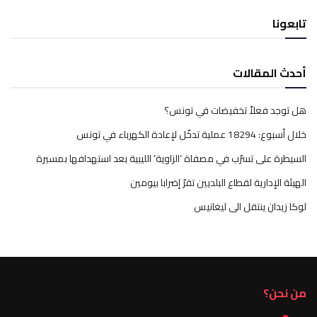
تابعونا
أحدث المقالات
هل توجد فعلاً تخفيضات في تونس؟
خلال أسبوع: 18294 عملية تدخّل لإعادة الكهرباء في تونس
السيطرة على تسرّب في مصفاة ‘الزاوية’ الليبية بعد استهدافها بمسيرة
الهيئة الإدارية لقطاع البلديين تقرّ إضرابا بيومين
لوكا زيدان ينتقل الى ليغانيس
من نحن؟