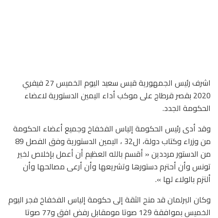
اشرف رئيس الجمهورية قيس سعيد اليوم الخميس 27 فيفري
2020 بقصر قرطاج على موكب أداء اليمين الدستورية لاعضاء
الحكومة الجدد.
وقد أدى رئيس الحكومة إلياس الفخفاخ وجميع أعضاء الحكومة
من وزراء وكتاب دولة، ال32 ، اليمين الدستورية وفق الفصل 89
من الدستور مرددين « أقسم بالله العظيم أن أعمل بإخلاص لخير
تونس وأن أحترم دستورها وتشريعها وأن أرعى مصالحها وأن
ألتزم بالولاء لها ».
وكان البرلمان قد منح الثقة إلى حكومة إلياس الفخفاخ فجر اليوم
الخميس بموافقة 129 صوتا مومقابل رفض افق و77 صوتا