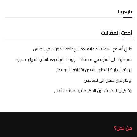
تابعونا
أحدث المقالات
خلال أسبوع: 18294 عملية تدخّل لإعادة الكهرباء في تونس
السيطرة على تسرّب في مصفاة ‘الزاوية’ الليبية بعد استهدافها بمسيرة
الهيئة الإدارية لقطاع البلديين تقرّ إضرابا بيومين
لوكا زيدان ينتقل الى ليغانيس
بزشكيان: لا خلاف بين الحكومة والمرشد الأعلى
من نحن؟