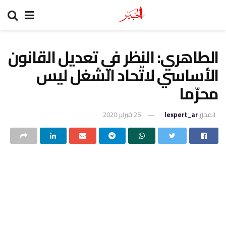
الطاهري: النظر في تعديل القانون
الأساسي لاتّحاد الشغل ليس
محرّما
المحرّر
lexpert_ar
25 فبراير 2020