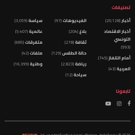
تصنيفات
أخبار
(20٬128)
الفيديوهات
(97)
سياسة
(3٬059)
أخبار الاقتصاد
بلاغ
(204)
عالمية
(5٬407)
التونسي
ثقافة
(278)
متفرقات
(685)
(993)
حالة الطقس
(129)
ملفات
(42)
أمام التلفاز
(745)
رياضة
(2٬823)
وطنية
(16٬399)
العربية
(43)
سياحة
(12)
تابعونا
2025 © جميع الحقوق محفوظة. تصميم و تطوير الموقع من قبل:
INFOPUB