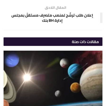
المقال اللاحق
إعلان طلب ترشّح لمنصب متصرف مستقلّ بمجلس
إدارة BH بنك
مقالات
ذات صلة