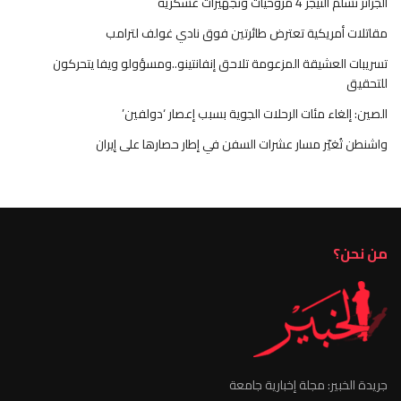
الجزائر تسلم النيجر 4 مروحيات وتجهيزات عسكرية
مقاتلات أمريكية تعترض طائرتين فوق نادي غولف لترامب
تسريبات العشيقة المزعومة تلاحق إنفانتينو..ومسؤولو ويفا يتحركون
للتحقيق
الصين: إلغاء مئات الرحلات الجوية بسبب إعصار ‘دولفين’
واشنطن تُغيّر مسار عشرات السفن في إطار حصارها على إيران
من نحن؟
جريدة الخبير: مجلة إخبارية جامعة