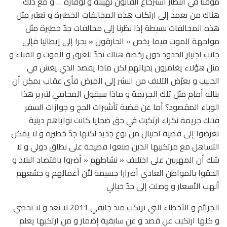
مؤقتا في انتظار استرجاع القانون لهيبته و لوقاره … و مع ذلك
هناك من يعمد إلى ارتكاب هذه المخالفات الخطيرة و تعتبر مثل
هذه المخالفات بسيطة إذا نظرنا إلى مخالفات جدّ خطيرة مثل
مواجهة الموت فيما يخص « الحارقون « بحرا إلى إيطاليا فإلى
جانب اجتياز الحدود دون رخصة هناك تحدّ للغرق و الموت و الفناء و
مثل هؤلاء يغامرون بحياتهم لكن ماذا يقصد الذي يغش في
الحليب و يعرّض الآلاف من البشر إلى المرض فأي عقاب يمكن أن
يناله أمام مثل تلك الجريمة و ماذا سيقول المحامي لتبرير هذا
الوباء المقصود؟ أما عن قضية تأشيرات الحج و جوازات السفر
فتلك جريمة نكراء ارتكبت في حق ضحايا كانت نواياهم دينية
تعرضوا إلى قضية احتيال من نوع جديد لكنها جدّ خطيرة و لا يمكن
التساهل مع مرتكبيها الذين صنعوا فضيحة على نطاق دولي و لا
شك أن المهربين على اختلاف « نشاطهم « أضروا باقتصاد البلاد و
الحقوا بالمواطن العادي أضرارا جسيمة لأن أعمالهم و جشعهم
ألهب الأسعار و وصلت إلى حدّ خيالي
الجرائم و الأخطاء التي ترتكب منذ جانفي 2011 لا تعد و لا تحصي
و كلها ارتكبت عن قصد و عن سابقية إضمار و من ارتكبها يعلم