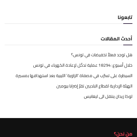
تابعونا
أحدث المقالات
هل توجد فعلاً تخفيضات في تونس؟
خلال أسبوع: 18294 عملية تدخّل لإعادة الكهرباء في تونس
السيطرة على تسرّب في مصفاة ‘الزاوية’ الليبية بعد استهدافها بمسيرة
الهيئة الإدارية لقطاع البلديين تقرّ إضرابا بيومين
لوكا زيدان ينتقل الى ليغانيس
من نحن؟